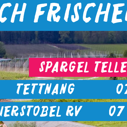
ich frisch
Spargel Tell
ettnang 075
ierstobel RV 07 