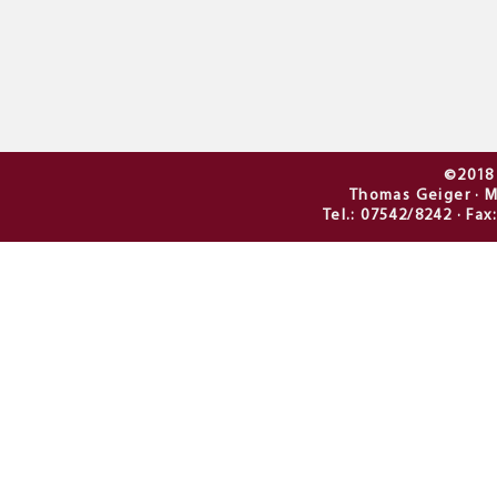
©2018 
Thomas Geiger · M
Tel.: 07542/8242 · Fa